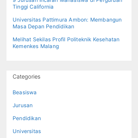
Tinggi California
Universitas Pattimura Ambon: Membangun
Masa Depan Pendidikan
Melihat Sekilas Profil Politeknik Kesehatan
Kemenkes Malang
Categories
Beasiswa
Jurusan
Pendidikan
Universitas