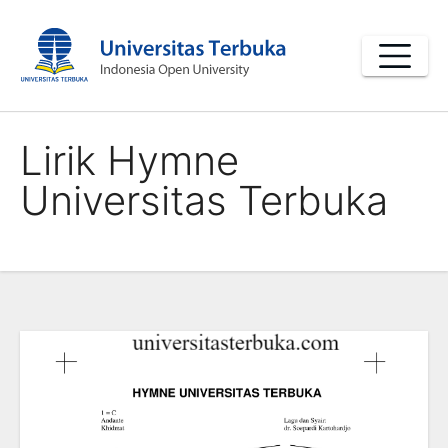
Skip
to
content
Lirik Hymne
Universitas Terbuka