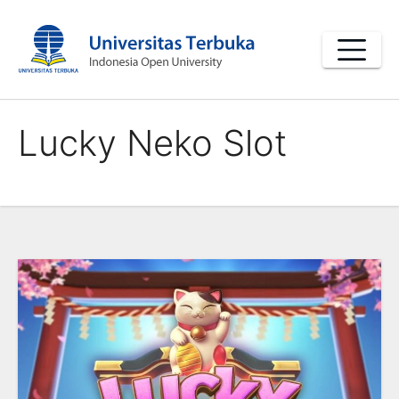
Skip
to
content
Lucky Neko Slot