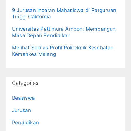
9 Jurusan Incaran Mahasiswa di Perguruan
Tinggi California
Universitas Pattimura Ambon: Membangun
Masa Depan Pendidikan
Melihat Sekilas Profil Politeknik Kesehatan
Kemenkes Malang
Categories
Beasiswa
Jurusan
Pendidikan