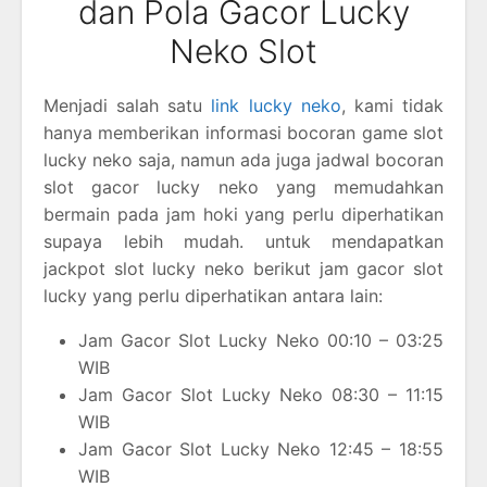
dan Pola Gacor Lucky
Neko Slot
Menjadi salah satu
link lucky neko
, kami tidak
hanya memberikan informasi bocoran game slot
lucky neko saja, namun ada juga jadwal bocoran
slot gacor lucky neko yang memudahkan
bermain pada jam hoki yang perlu diperhatikan
supaya lebih mudah. untuk mendapatkan
jackpot slot lucky neko berikut jam gacor slot
lucky yang perlu diperhatikan antara lain:
Jam Gacor Slot Lucky Neko 00:10 – 03:25
WIB
Jam Gacor Slot Lucky Neko 08:30 – 11:15
WIB
Jam Gacor Slot Lucky Neko 12:45 – 18:55
WIB