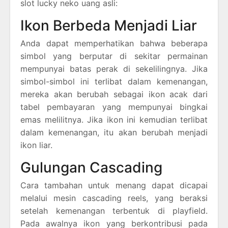
slot lucky neko uang asli:
Ikon Berbeda Menjadi Liar
Anda dapat memperhatikan bahwa beberapa
simbol yang berputar di sekitar permainan
mempunyai batas perak di sekelilingnya. Jika
simbol-simbol ini terlibat dalam kemenangan,
mereka akan berubah sebagai ikon acak dari
tabel pembayaran yang mempunyai bingkai
emas melilitnya. Jika ikon ini kemudian terlibat
dalam kemenangan, itu akan berubah menjadi
ikon liar.
Gulungan Cascading
Cara tambahan untuk menang dapat dicapai
melalui mesin cascading reels, yang beraksi
setelah kemenangan terbentuk di playfield.
Pada awalnya ikon yang berkontribusi pada